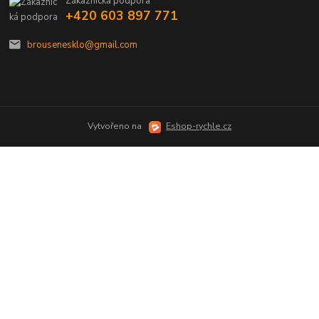
Zákaznická podpora
+420 603 897 771
brousenesklo@gmail.com
Vytvořeno na
Eshop-rychle.cz