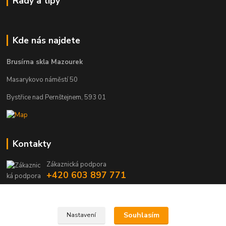
Rady a tipy
Kde nás najdete
Brusírna skla Mazourek
Masarykovo náměstí 50
Bystřice nad Pernštejnem, 593 01
Kontakty
Zákaznická podpora
+420 603 897 771
brousenesklo@gmail.com
Souhlasím
Nastavení