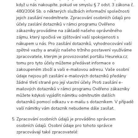
když u nás nakoupíte, pokud ve smyslu § 7 odst. 3 zákona č.
480/2004 Sb. o některých službách informační společnosti
jejich zasílání neodmítnete. Zpracování osobních údajů pro
účely zaslání dotazníků v rámci programu Ověřeno
zákazníky provádíme na základě našeho oprávněného
zájmu, který spočívá ve zjišťování vaší spokojenosti s
nákupem u nás. Pro zasílání dotazníků, vyhodnocování vaší
zpětné vazby a analýz našeho tržního postavení využíváme
zpracovatele, kterým je provozovatel portálu Heureka.cz;
tomu pro tyto účely můžeme předávat informace o
zakoupeném zboží a vaši e-mailovou adresu. Vaše osobní
údaje nejsou při zasílání e-mailových dotazníků předány
žádné třetí straně pro její vlastní účely. Proti zasílání e-
mailových dotazníků v rámci programu Ověřeno zákazníky
můžete kdykoli vyjádřit námitku odmítnutím dalších
dotazníků pomocí odkazu v e-mailu s dotazníkem. V případě
vaší námitky vám dotazník nebudeme dále zasílat.
Zpracování osobních údajů je prováděno správcem
osobních údajů. Osobní údaje pro tohoto správce
zpracovávají také zpracovatelé: