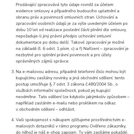
Prodávající zpracovává tyto údaje rovněž za účelem
evidence smlouvy a případného budoucího uplatnění a
obranu práv a povinností smluvních stran. Uchování a
zpracování osobních údajů je za výše uvedeným účelem po
dobu 10 let od realizace poslední části plnění dle smlouvy,
nepožaduje-li jiný právní předpis uchování smluvní
dokumentace po dobu delší. Takové zpracování je možné
na základě čl. 6 odst. 1 písm. c) a f) Nařízení – zpracování je
nezbytné pro splnění právní povinnosti a pro účely
oprávněných zájmů správce.
Na e-mailovou adresu, případně telefonní číslo mohou být
kupujícímu zasílány novinky a jiná obchodní sdělení, tento
postup umožňuje § 7 odst. 3 zákona č.480/2004 Sb., o
službách informační společnosti, pokud jej kupující
neodmítne. Tato sdělení lze kdykoliv jakýmkoliv způsobem –
například zasláním e-mailu nebo proklikem na odkaz
v obchodním sdělení – odhlásit.
Vaši spokojenost s nákupem zjišťujeme prostřednictvím e-
mailových dotazníků v rámci programu Ověřeno zákazníky,
do něhož je náš e-shop zapojen. Ty vám zasíláme pokaždé,