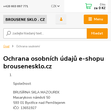
0
ks
CZK
+420 603 897 771
za
0 Kč
Menu
Hledat
Úvod
Ochrana soukromí
Ochrana osobních údajů e-shopu
brousenesklo.cz
Společnost:
BRUSÍRNA SKLA MAZOUREK
Masarykovo náměstí 50
593 01 Bystřice nad Pernštejenm
IČO: 13651927