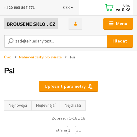
0
ks
CZK
+420 603 897 771
za
0 Kč
Menu
Hledat
Úvod
Náhrobní desky pro zvířata
Psi
Psi
Upřesnit parametry
Nejnovější
Nejlevnější
Nejdražší
Zobrazuji 1-18 z 18
strana
z 1