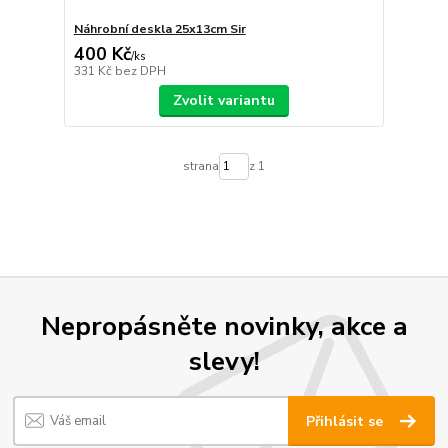
Náhrobní deskla 25x13cm Sir
400 Kč
/
ks
331 Kč
bez DPH
Zvolit variantu
strana
z 1
Nepropásněte novinky, akce a
slevy!
Přihlásit se