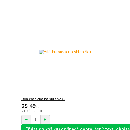
Bílá krabička na skleničku
25 Kč
/
ks
21 Kč
bez DPH
Přidat do košíku (v případě dobroušení: text, obráz