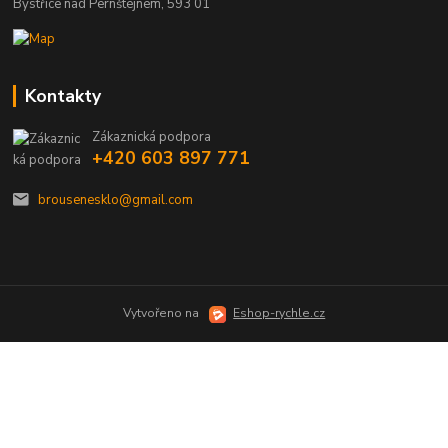
Bystřice nad Pernštejnem, 593 01
Kontakty
Zákaznická podpora
+420 603 897 771
brousenesklo@gmail.com
Vytvořeno na
Eshop-rychle.cz