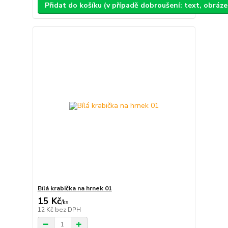
Přidat do košíku (v případě dobroušení: text, obráz
Bílá krabička na hrnek 01
15 Kč
/
ks
12 Kč
bez DPH