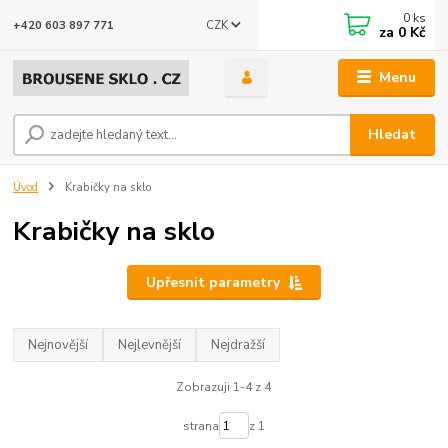
0
ks
CZK
+420 603 897 771
za
0 Kč
Menu
Hledat
Úvod
Krabičky na sklo
Krabičky na sklo
Upřesnit parametry
Nejnovější
Nejlevnější
Nejdražší
Zobrazuji 1-4 z 4
strana
z 1