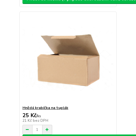
Hnědá krabička na tuplák
25 Kč
/
ks
21 Kč
bez DPH