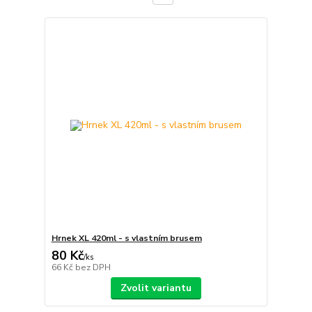
Hrnek XL 420ml - s vlastním brusem
80 Kč
/
ks
66 Kč
bez DPH
Zvolit variantu