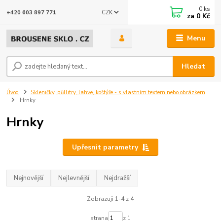
0
ks
CZK
+420 603 897 771
za
0 Kč
Menu
Hledat
Úvod
Skleničky, půllitry, lahve, koštýře - s vlastním textem nebo obrázkem
Hrnky
Hrnky
Upřesnit parametry
Nejnovější
Nejlevnější
Nejdražší
Zobrazuji 1-4 z 4
strana
z 1