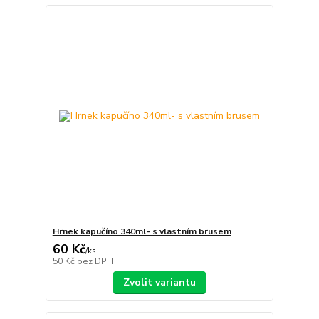
Hrnek kapučíno 340ml- s vlastním brusem
60 Kč
/
ks
50 Kč
bez DPH
Zvolit variantu