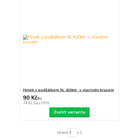
Hrnek s podšálkem XL 420ml -s vlastním brusem
90 Kč
/
ks
74 Kč
bez DPH
Zvolit variantu
strana
z 1