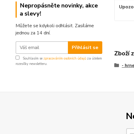
Nepropásněte novinky, akce
Upozo
a slevy!
Můžete se kdykoli odhlásit. Zasíláme
jednou za 14 dní.
Přihlásit se
Zboží 
Souhlasím se
zpracováním osobních údajů
za účelem
rozesílky newsletteru.
- hrn
N