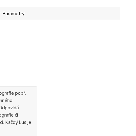
Parametry
ografie popř.
emného
 Odpovídá
grafie či
ci. Každý kus je