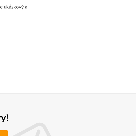
ze ukázkový a
y!