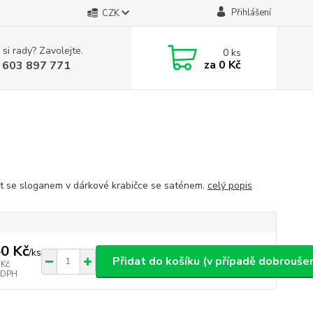
Přihlášení
CZK
 si rady? Zavolejte.
0
ks
za
0 Kč
 603 897 771
t se sloganem v dárkové krabičce se saténem.
celý popis
0 Kč
/
ks
Přidat do košíku (v případě dobroušen
 Kč
 DPH