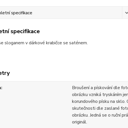
etní specifikace
tní specifikace
se sloganem v dárkové krabičce se saténem.
etry
a
Broušení a pískování dle fot
obrázku vzniká tryskáním j
korundového písku na sklo.
skutečnosti dle zaslané foto
obrázku. Jedná se o ruční prá
originál.