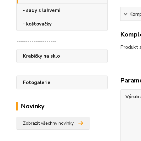
- sady s lahvemi
Kompl
- koštovačky
Komple
---------------------
Produkt 
Krabičky na sklo
Param
Fotogalerie
Výrob
Novinky
Zobrazit všechny novinky