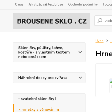
O nás
Jak vložit váš text brusu
Obchodní podmínky
Fotog
Úvod
-
Skleničky, půllitry, lahve,
Hrne
koštýře - s vlastním textem
nebo obrázkem
Náhrobní desky pro zvířata
- svatební skleničky I
- hrnečky s věnováním