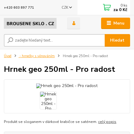
0
ks
CZK
+420 603 897 771
za
0 Kč
Menu
Hledat
Úvod
- hrnečky s věnováním
Hrnek geo 250ml - Pro radost
Hrnek geo 250ml - Pro radost
Produkt se sloganem v dárkové krabičce se saténem.
celý popis