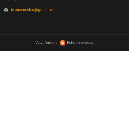
brousenesklo@gmail.com
Vytvořeno na
Eshop-rychle.cz