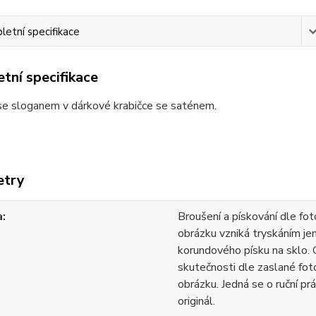
etní specifikace
tní specifikace
se sloganem v dárkové krabičce se saténem.
etry
a
Broušení a pískování dle fot
obrázku vzniká tryskáním j
korundového písku na sklo.
skutečnosti dle zaslané foto
obrázku. Jedná se o ruční prá
originál.