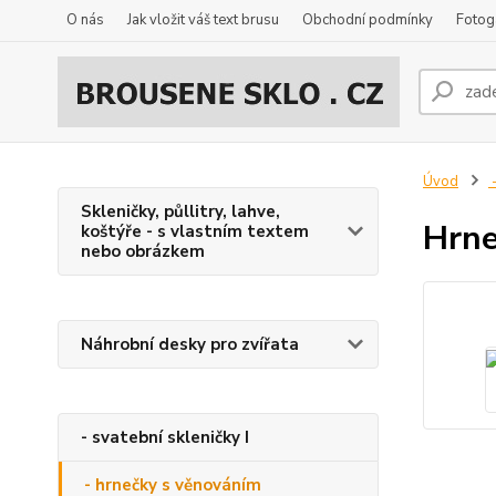
O nás
Jak vložit váš text brusu
Obchodní podmínky
Fotog
Úvod
-
Skleničky, půllitry, lahve,
Hrne
koštýře - s vlastním textem
nebo obrázkem
Náhrobní desky pro zvířata
- svatební skleničky I
- hrnečky s věnováním