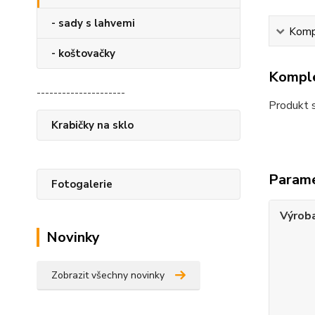
- sady s lahvemi
Kompl
- koštovačky
Komple
---------------------
Produkt 
Krabičky na sklo
Param
Fotogalerie
Výrob
Novinky
Zobrazit všechny novinky