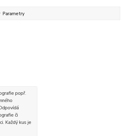
Parametry
ografie popř.
emného
 Odpovídá
grafie či
ci. Každý kus je