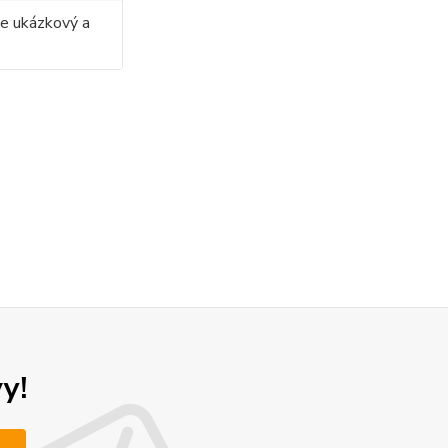
ze ukázkový a
y!