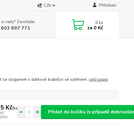
Přihlášení
CZK
 si rady? Zavolejte.
0
ks
za
0 Kč
 603 897 771
t se sloganem v dárkové krabičce se saténem.
celý popis
5 Kč
/
ks
Přidat do košíku (v případě dobroušen
 Kč
 DPH