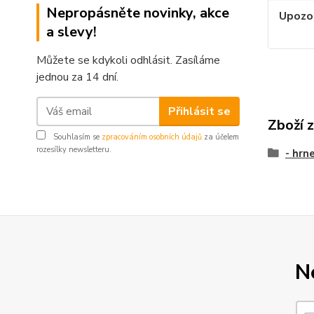
Nepropásněte novinky, akce
Upozo
a slevy!
Můžete se kdykoli odhlásit. Zasíláme
jednou za 14 dní.
Přihlásit se
Zboží 
Souhlasím se
zpracováním osobních údajů
za účelem
rozesílky newsletteru.
- hrn
N