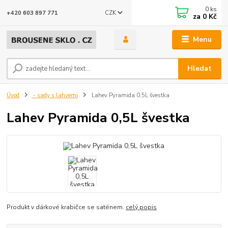
0
ks
CZK
+420 603 897 771
za
0 Kč
Menu
Hledat
Úvod
- sady s lahvemi
Lahev Pyramida 0,5L švestka
Lahev Pyramida 0,5L švestka
Produkt v dárkové krabičce se saténem.
celý popis