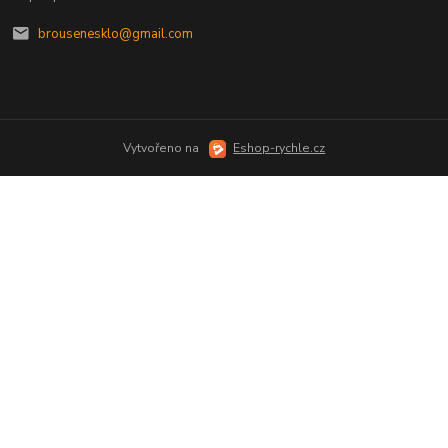
brousenesklo@gmail.com
Vytvořeno na
Eshop-rychle.cz