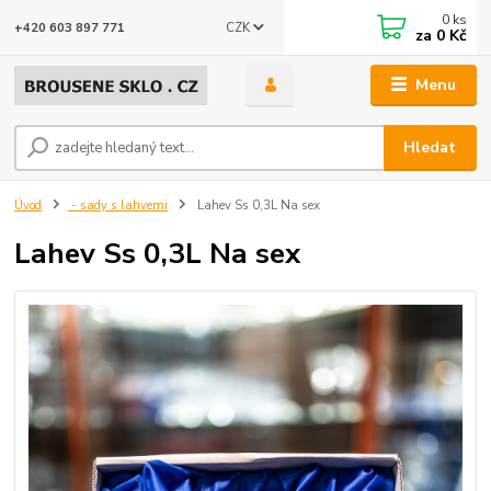
0
ks
CZK
+420 603 897 771
za
0 Kč
Menu
Hledat
Úvod
- sady s lahvemi
Lahev Ss 0,3L Na sex
Lahev Ss 0,3L Na sex