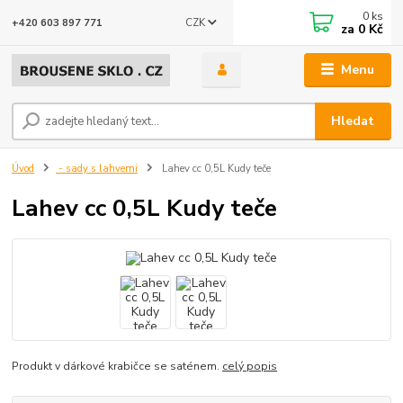
0
ks
CZK
+420 603 897 771
za
0 Kč
Menu
Hledat
Úvod
- sady s lahvemi
Lahev cc 0,5L Kudy teče
Lahev cc 0,5L Kudy teče
Produkt v dárkové krabičce se saténem.
celý popis