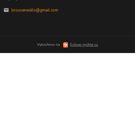
brousenesklo@gmail.com
Vytvořeno na
Eshop-rychle.cz