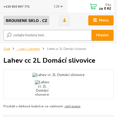
0
ks
CZK
+420 603 897 771
za
0 Kč
Menu
Hledat
Úvod
- sady s lahvemi
Lahev cc 2L Domácí slivovice
Lahev cc 2L Domácí slivovice
Produkt v dárkové krabičce se saténem.
celý popis