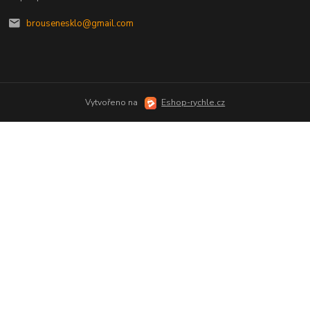
brousenesklo@gmail.com
Vytvořeno na
Eshop-rychle.cz