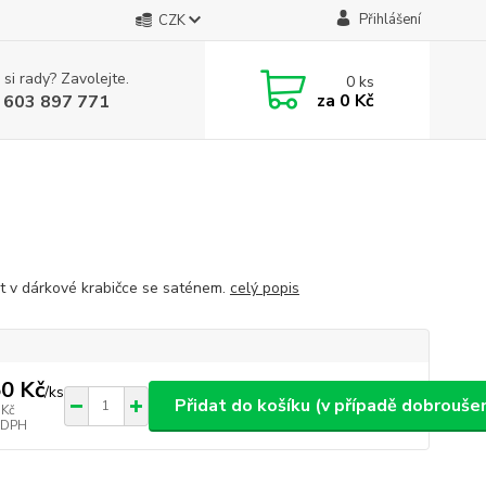
Přihlášení
CZK
 si rady? Zavolejte.
0
ks
za
0 Kč
 603 897 771
t v dárkové krabičce se saténem.
celý popis
0 Kč
/
ks
Přidat do košíku (v případě dobroušen
 Kč
 DPH