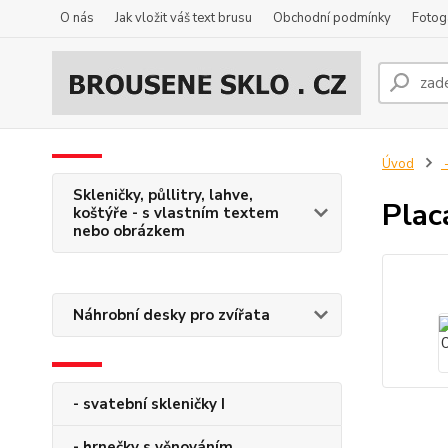
O nás
Jak vložit váš text brusu
Obchodní podmínky
Fotog
Úvod
-
Skleničky, půllitry, lahve,
Plac
koštýře - s vlastním textem
nebo obrázkem
Náhrobní desky pro zvířata
- svatební skleničky I
- hrnečky s věnováním