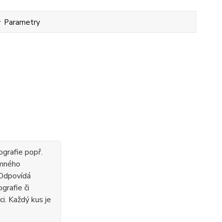
Parametry
ografie popř.
emného
 Odpovídá
grafie či
ci. Každý kus je