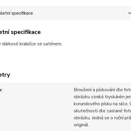
etní specifikace
tní specifikace
v dárkové krabičce se saténem.
etry
a
Broušení a pískování dle fot
obrázku vzniká tryskáním j
korundového písku na sklo.
skutečnosti dle zaslané foto
obrázku. Jedná se o ruční prá
originál.