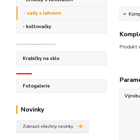
- sady s lahvemi
Kompl
- koštovačky
Komple
---------------------
Produkt 
Krabičky na sklo
Param
Fotogalerie
Výrob
Novinky
Zobrazit všechny novinky