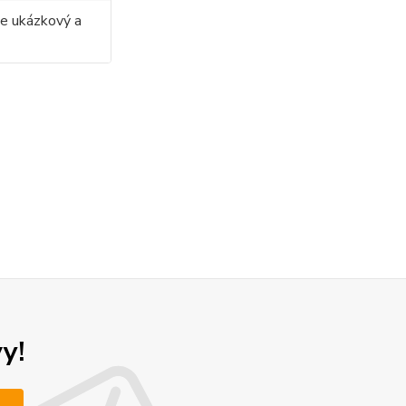
ze ukázkový a
y!