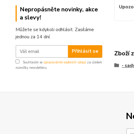
Upozo
Nepropásněte novinky, akce
a slevy!
Můžete se kdykoli odhlásit. Zasíláme
jednou za 14 dní.
Přihlásit se
Zboží 
Souhlasím se
zpracováním osobních údajů
za účelem
- sad
rozesílky newsletteru.
N