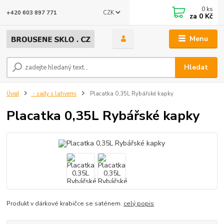
0
ks
CZK
+420 603 897 771
za
0 Kč
Menu
Hledat
Úvod
- sady s lahvemi
Placatka 0,35L Rybářské kapky
Placatka 0,35L Rybářské kapky
Produkt v dárkové krabičce se saténem.
celý popis