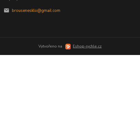
brousenesklo@gmail.com
Vytvořeno na
Eshop-rychle.cz