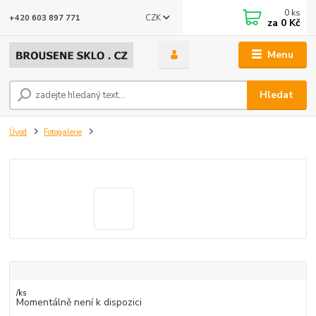
0
ks
CZK
+420 603 897 771
za
0 Kč
Menu
Hledat
Úvod
Fotogalerie
/
ks
Momentálně není k dispozici