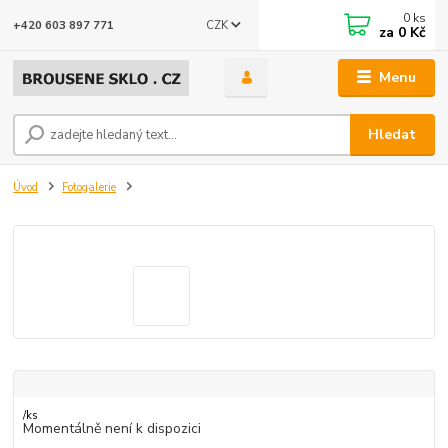
0
ks
CZK
+420 603 897 771
za
0 Kč
Menu
Hledat
Úvod
Fotogalerie
/
ks
Momentálně není k dispozici