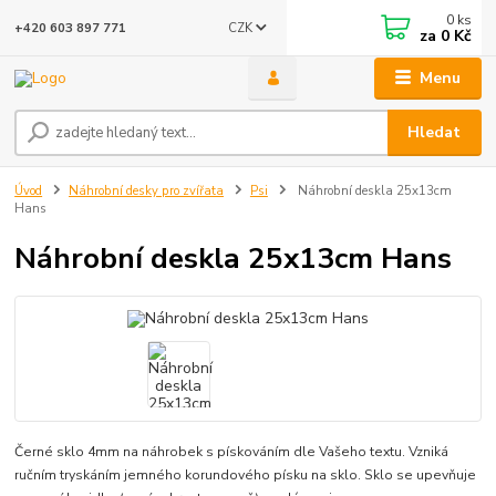
0
ks
CZK
+420 603 897 771
za
0 Kč
Menu
Hledat
Úvod
Náhrobní desky pro zvířata
Psi
Náhrobní deskla 25x13cm
Hans
Náhrobní deskla 25x13cm Hans
Černé sklo 4mm na náhrobek s pískováním dle Vašeho textu. Vzniká
ručním tryskáním jemného korundového písku na sklo. Sklo se upevňuje