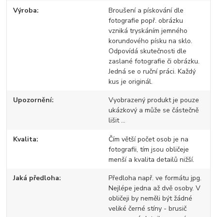
Výroba
Broušení a pískování dle
fotografie popř. obrázku
vzniká tryskáním jemného
korundového písku na sklo.
Odpovídá skutečnosti dle
zaslané fotografie či obrázku.
Jedná se o ruční práci. Každý
kus je originál.
Upozornění
Vyobrazený produkt je pouze
ukázkový a může se částečně
lišit ...
Kvalita
Čím větší počet osob je na
fotografii, tím jsou obličeje
menší a kvalita detailů nižší.
Jaká předloha
Předloha např. ve formátu jpg.
Nejlépe jedna až dvě osoby. V
obličeji by neměli být žádné
veliké černé stíny - brusič