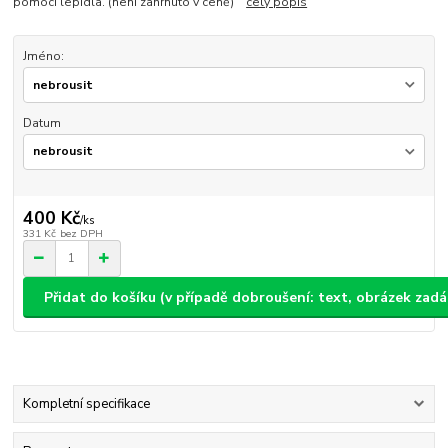
pomocí lepidla. (není zahrnuto v ceně)
celý popis
Jméno:
Datum
400 Kč
/
ks
331 Kč
bez DPH
Přidat do košíku (v případě dobroušení: text, obrázek zad
Kompletní specifikace