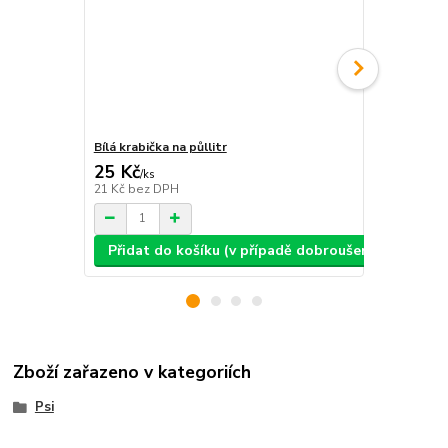
Bílá krabička na půllitr
Bílá krabičk
25 Kč
25 Kč
/
ks
/
ks
21 Kč
bez DPH
21 Kč
bez D
Přidat do košíku (v případě dobroušení: text, ob
Přidat d
Zboží zařazeno v kategoriích
Psi