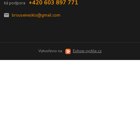
+420 603 897 771
brousenesklo@gmail.com
Vytvořeno na
Eshop-rychle.cz