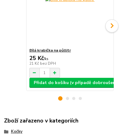
Bílá krabička na půllitr
Bílá krabičk
25 Kč
25 Kč
/
ks
/
ks
21 Kč
bez DPH
21 Kč
bez D
Přidat do košíku (v případě dobroušení: text, ob
Přidat d
Zboží zařazeno v kategoriích
Kočky