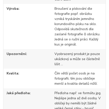
Výroba
Broušení a pískování dle
fotografie popř. obrázku
vzniká tryskáním jemného
korundového písku na sklo.
Odpovídá skutečnosti dle
zaslané fotografie či obrázku.
Jedná se o ruční práci. Každý
kus je originál.
Upozornění
Vyobrazený produkt je pouze
ukázkový a může se částečně
lišit ...
Kvalita
Čím větší počet osob je na
fotografii, tím jsou obličeje
menší a kvalita detailů nižší.
Jaká předloha
Předloha např. ve formátu jpg.
Nejlépe jedna až dvě osoby. V
obličeji by neměli být žádné
veliké černé stíny - brusič