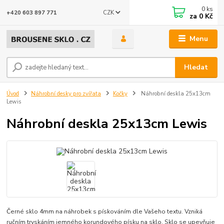
0
ks
CZK
+420 603 897 771
za
0 Kč
Menu
Hledat
Úvod
Náhrobní desky pro zvířata
Kočky
Náhrobní deskla 25x13cm
Lewis
Náhrobní deskla 25x13cm Lewis
Černé sklo 4mm na náhrobek s pískováním dle Vašeho textu. Vzniká
ručním tryskáním jemného korundového písku na sklo. Sklo se upevňuje