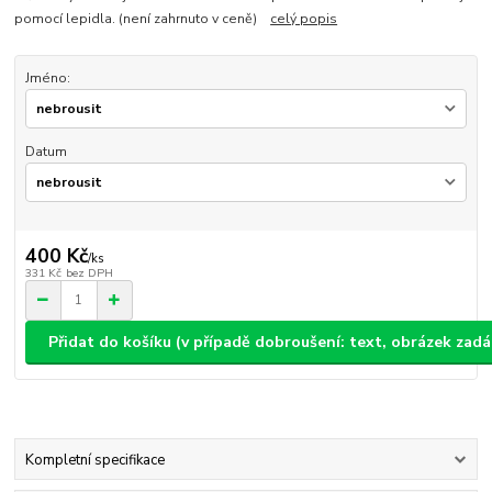
pomocí lepidla. (není zahrnuto v ceně)
celý popis
Jméno:
Datum
400 Kč
/
ks
331 Kč
bez DPH
Přidat do košíku (v případě dobroušení: text, obrázek zad
Kompletní specifikace