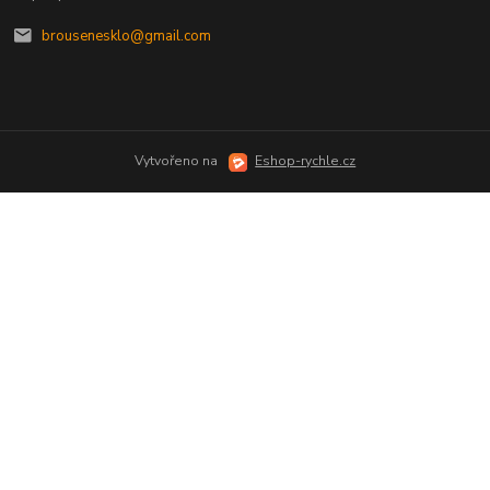
brousenesklo@gmail.com
Vytvořeno na
Eshop-rychle.cz