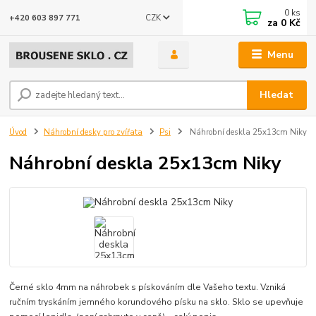
0
ks
CZK
+420 603 897 771
za
0 Kč
Menu
Hledat
Úvod
Náhrobní desky pro zvířata
Psi
Náhrobní deskla 25x13cm Niky
Náhrobní deskla 25x13cm Niky
Černé sklo 4mm na náhrobek s pískováním dle Vašeho textu. Vzniká
ručním tryskáním jemného korundového písku na sklo. Sklo se upevňuje