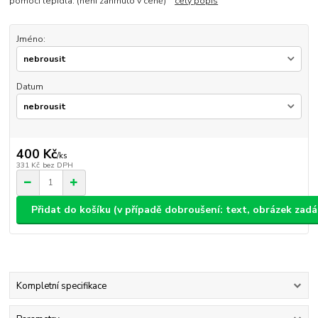
pomocí lepidla. (není zahrnuto v ceně)
celý popis
Jméno:
Datum
400 Kč
/
ks
331 Kč
bez DPH
Přidat do košíku (v případě dobroušení: text, obrázek zad
Kompletní specifikace