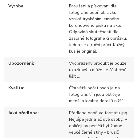
Výroba
Broušení a pískování dle
fotografie popř. obrázku
vzniká tryskáním jemného
korundového písku na sklo.
Odpovídá skutečnosti dle
zaslané fotografie či obrázku.
Jedná se o ruční práci. Každý
kus je originál.
Upozornění
Vyobrazený produkt je pouze
ukázkový a může se částečně
lišit ...
Kvalita
Čím větší počet osob je na
fotografii, tím jsou obličeje
menší a kvalita detailů nižší.
Jaká předloha
Předloha např. ve formátu jpg.
Nejlépe jedna až dvě osoby. V
obličeji by neměli být žádné
veliké černé stíny - brusič