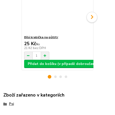
Bílá krabička na půllitr
Bílá krabičk
25 Kč
25 Kč
/
ks
/
ks
21 Kč
bez DPH
21 Kč
bez D
Přidat do košíku (v případě dobroušení: text, ob
Přidat d
Zboží zařazeno v kategoriích
Psi