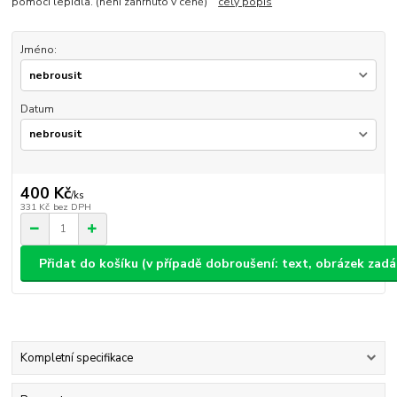
pomocí lepidla. (není zahrnuto v ceně)
celý popis
Jméno:
Datum
400 Kč
/
ks
331 Kč
bez DPH
Přidat do košíku (v případě dobroušení: text, obrázek zad
Kompletní specifikace