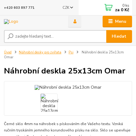
0
ks
CZK
+420 603 897 771
za
0 Kč
Menu
Hledat
Úvod
Náhrobní desky pro zvířata
Psi
Náhrobní deskla 25x13cm
Omar
Náhrobní deskla 25x13cm Omar
Černé sklo 4mm na náhrobek s pískováním dle Vašeho textu. Vzniká
ručním tryskáním jemného korundového písku na sklo. Sklo se upevňuje