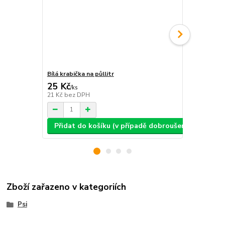
Bílá krabička na půllitr
Bílá krabičk
25 Kč
25 Kč
/
ks
/
ks
21 Kč
bez DPH
21 Kč
bez D
Přidat do košíku (v případě dobroušení: text, ob
Přidat d
Zboží zařazeno v kategoriích
Psi