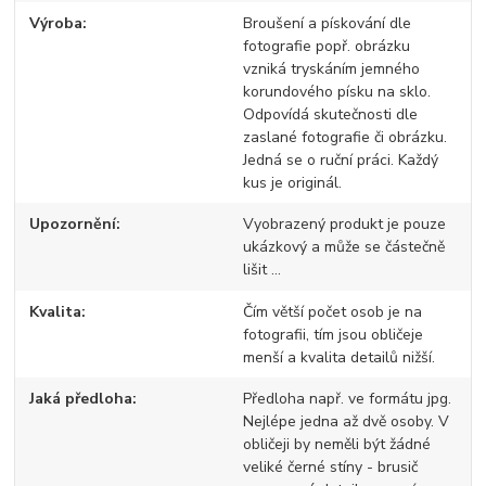
Výroba
Broušení a pískování dle
fotografie popř. obrázku
vzniká tryskáním jemného
korundového písku na sklo.
Odpovídá skutečnosti dle
zaslané fotografie či obrázku.
Jedná se o ruční práci. Každý
kus je originál.
Upozornění
Vyobrazený produkt je pouze
ukázkový a může se částečně
lišit ...
Kvalita
Čím větší počet osob je na
fotografii, tím jsou obličeje
menší a kvalita detailů nižší.
Jaká předloha
Předloha např. ve formátu jpg.
Nejlépe jedna až dvě osoby. V
obličeji by neměli být žádné
veliké černé stíny - brusič