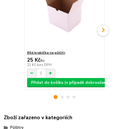
Bílá krabička na půllitr
Bílá krabičk
25 Kč
25 Kč
/
ks
/
ks
21 Kč
bez DPH
21 Kč
bez D
Přidat do košíku (v případě dobroušení: text, ob
Přidat d
Zboží zařazeno v kategoriích
Půllitry