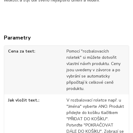
velikost a styl dle svého nejlepšího umění a vědění.
Parametry
Cena za text
Pomocí "rozbalovacích
roletek" si můžete dotvořit
vlastní návrh produktu. Ceny
jsou uvedeny v závorce a po
vybrání se automaticky
připočítají k celkové ceně
produktu.
Jak vložit text.
V rozbalovací roletce např. u
"Jména" vyberte ANO. Produkt
přidejte do košíku tlačítkem
"PŘIDAT DO KOŠÍKU".
Potvrďte "POKRAČOVAT
DÁLE DO KOŠÍKU". Zobrazí se