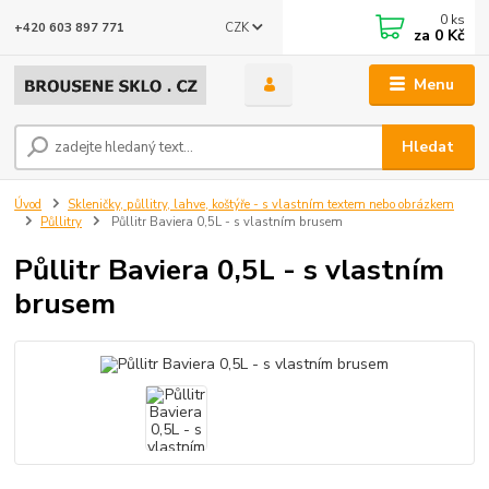
0
ks
CZK
+420 603 897 771
za
0 Kč
Menu
Hledat
Úvod
Skleničky, půllitry, lahve, koštýře - s vlastním textem nebo obrázkem
Půllitry
Půllitr Baviera 0,5L - s vlastním brusem
Půllitr Baviera 0,5L - s vlastním
brusem