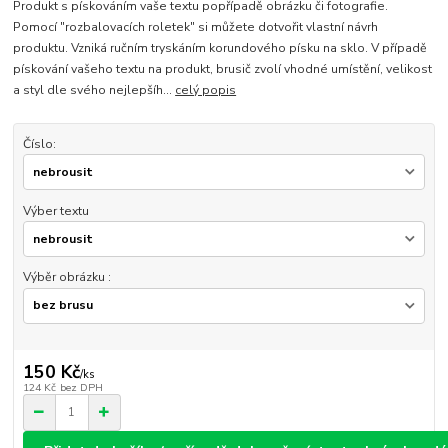
Produkt s pískováním vaše textu popřípadě obrázku či fotografie.
Pomocí "rozbalovacích roletek" si můžete dotvořit vlastní návrh
produktu. Vzniká ručním tryskáním korundového písku na sklo. V případě
pískování vašeho textu na produkt, brusič zvolí vhodné umístění, velikost
a styl dle svého nejlepšíh...
celý popis
Číslo:
Výber textu
Výběr obrázku :
150 Kč
/
ks
124 Kč
bez DPH