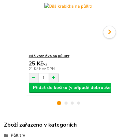
Bílá krabička na půllitr
Bílá krabičk
25 Kč
25 Kč
/
ks
/
ks
21 Kč
bez DPH
21 Kč
bez D
Přidat do košíku (v případě dobroušení: text, ob
Přidat d
Zboží zařazeno v kategoriích
Půllitry