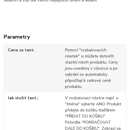
velikost a styl dle svého nejlepšího umění a vědění.
Parametry
Cena za text
Pomocí "rozbalovacích
roletek" si můžete dotvořit
vlastní návrh produktu. Ceny
jsou uvedeny v závorce a po
vybrání se automaticky
připočítají k celkové ceně
produktu.
Jak vložit text.
V rozbalovací roletce např. u
"Jména" vyberte ANO. Produkt
přidejte do košíku tlačítkem
"PŘIDAT DO KOŠÍKU".
Potvrďte "POKRAČOVAT
DÁLE DO KOŠÍKU". Zobrazí se