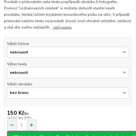
Produkt s pískováním vaše textu popřípadě obrázku či fotografie.
Pomocí "rozbalovacích roletek" si můžete dotvořit vlastní návrh
produktu. Vzniká ručním tryskáním korundového písku na sklo. V případě
pískování vašeho textu na produkt, brusič zvolí vhodné umístění, velikost
a styl dle svého nejlepšíh...
celý popis
Výběr číslice
Výber textu
Výběr obrázku :
150 Kč
/
ks
124 Kč
bez DPH