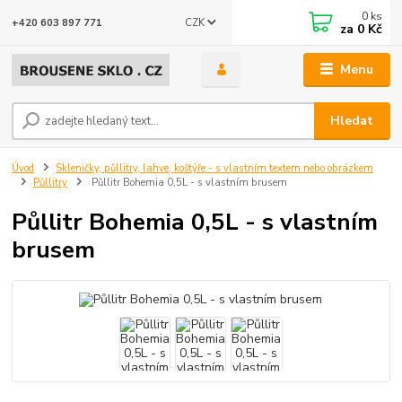
0
ks
CZK
+420 603 897 771
za
0 Kč
Menu
Hledat
Úvod
Skleničky, půllitry, lahve, koštýře - s vlastním textem nebo obrázkem
Půllitry
Půllitr Bohemia 0,5L - s vlastním brusem
Půllitr Bohemia 0,5L - s vlastním
brusem