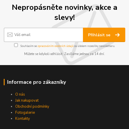
Nepropásněte novinky, akce a
slevy!
Přihlásit se
Souhlasím se
zpracováním osobních údajů
za účelem rozesílky newsletteru.
Můžete se kdykoli odhlásit. Zasíláme jednou za 14 dní.
Informace pro zákazníky
O nás
Jak nakupovat
Obchodní podmínky
Fotogalerie
Kontakty