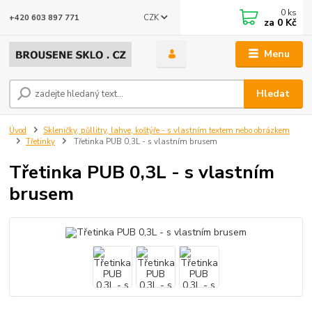
0
ks
CZK
+420 603 897 771
za
0 Kč
Menu
Hledat
Úvod
Skleničky, půllitry, lahve, koštýře - s vlastním textem nebo obrázkem
Třetinky
Třetinka PUB 0,3L - s vlastním brusem
Třetinka PUB 0,3L - s vlastním
brusem