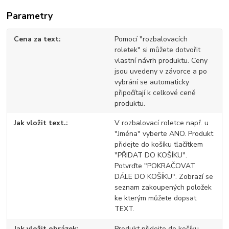
Parametry
Cena za text
Pomocí "rozbalovacích
roletek" si můžete dotvořit
vlastní návrh produktu. Ceny
jsou uvedeny v závorce a po
vybrání se automaticky
připočítají k celkové ceně
produktu.
Jak vložit text.
V rozbalovací roletce např. u
"Jména" vyberte ANO. Produkt
přidejte do košíku tlačítkem
"PŘIDAT DO KOŠÍKU".
Potvrďte "POKRAČOVAT
DÁLE DO KOŠÍKU". Zobrazí se
seznam zakoupených položek
ke kterým můžete dopsat
TEXT.
Jak vložit obrázek
Produkt přidejte do košíku