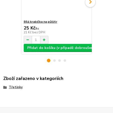
Bílá krabička na půllitr
Bílá krabičk
25 Kč
25 Kč
/
ks
/
ks
21 Kč
bez DPH
21 Kč
bez D
Přidat do košíku (v případě dobroušení: text, ob
Přidat d
Zboží zařazeno v kategoriích
Třetinky