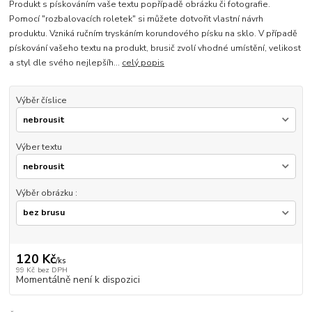
Produkt s pískováním vaše textu popřípadě obrázku či fotografie.
Pomocí "rozbalovacích roletek" si můžete dotvořit vlastní návrh
produktu. Vzniká ručním tryskáním korundového písku na sklo. V případě
pískování vašeho textu na produkt, brusič zvolí vhodné umístění, velikost
a styl dle svého nejlepšíh...
celý popis
Výběr číslice
Výber textu
Výběr obrázku :
120 Kč
/
ks
99 Kč
bez DPH
Momentálně není k dispozici